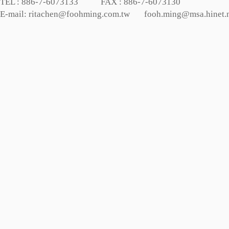
TEL : 886-7-6073133 FAX : 886-7-6073130
E-mail: ritachen@foohming.com.tw fooh.ming@msa.hinet.