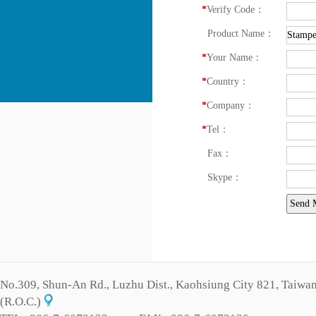
*
Verify Code：
Product Name：
*
Your Name：
*
Country：
*
Company：
*
Tel：
Fax：
Skype：
No.309, Shun-An Rd., Luzhu Dist., Kaohsiung City 821, Taiwa
(R.O.C.)