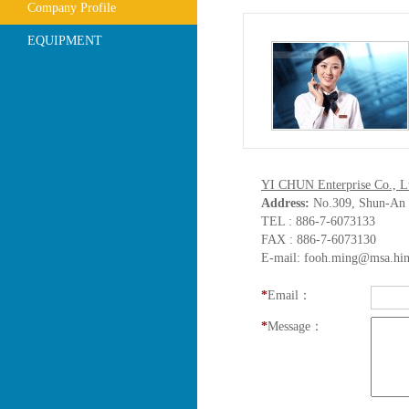
Company Profile
EQUIPMENT
YI CHUN Enterprise Co., L
Address:
No.309, Shun-An R
TEL : 886-7-6073133
FAX : 886-7-6073130
E-mail: fooh.ming@msa.hin
*
Email：
*
Message：